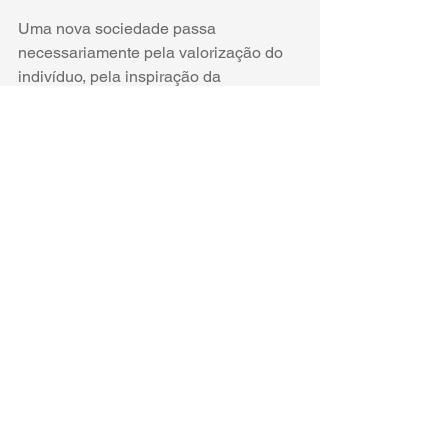
Uma nova sociedade passa 
necessariamente pela valorização do 
indivíduo, pela inspiração da 
cooperação e pelo empenho da 
solidariedade. Uma visão de mundo 
que exige um estado, ao mesmo tempo, 
sensível para os fracos e leve para os 
ágeis. Que seja eficiente para o 
empreendedor e provedor para o 
necessitado. Que não seja peso para o 
que arrisca ou berço para o que se 
acomoda. 
Uma nova sociedade requer que 
política e economia voltem seus 
esforços para além de si, na direção 
das pessoas. É o salto do singular para 
o plural. Mergulho que exige comunhão 