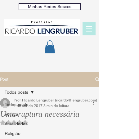
Minhas Redes Sociais
Post
Todos posts
Prof. Ricardo Lengruber (ricardo@lengruber.com)
Todos posts
1 de set. de 2017
3 min de leitura
Uma ruptura necessária
Política
Avaliado com NaN de 5 estrelas.
Atualidades
Religião