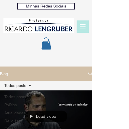
Minhas Redes Sociais
Blog
Todos posts
Todos posts
Política
Atualidades
Load video
Religião
Ética