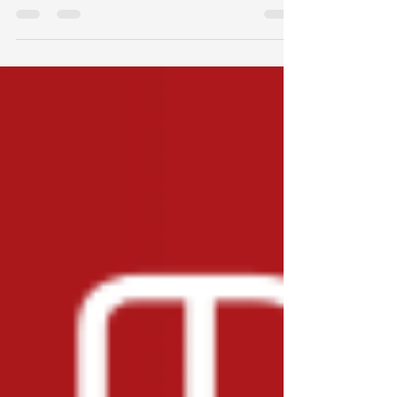
se pensou tanto quanto atualmente. E que
nunca...