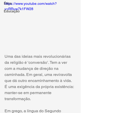
Ética
https://www.youtube.com/watch?
v=RRuw7k1FW28
Educação
Uma das ideias mais revolucionárias 
da religião é ‘conversão’. Tem a ver 
com a mudança de direção na 
caminhada. Em geral, uma reviravolta 
que dá outro encaminhamento à vida. 
É uma exigência da própria existência: 
manter-se em permanente 
transformação.
Em grego, a língua do Segundo 