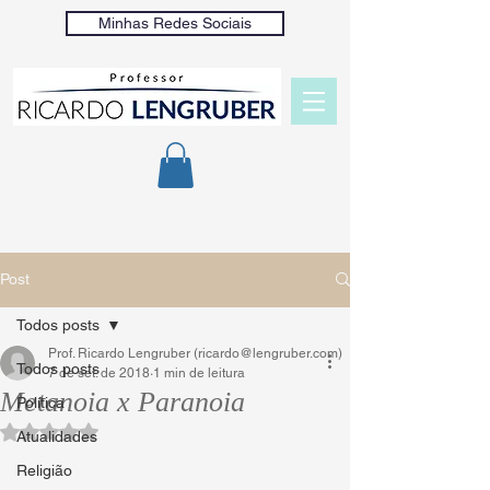
Minhas Redes Sociais
Post
Todos posts
Prof. Ricardo Lengruber (ricardo@lengruber.com)
Todos posts
7 de set. de 2018
1 min de leitura
Metanoia x Paranoia
Política
Avaliado com NaN de 5 estrelas.
Atualidades
Religião