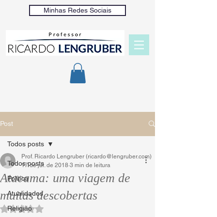
Minhas Redes Sociais
Post
Todos posts
Prof. Ricardo Lengruber (ricardo@lengruber.com)
Todos posts
17 de jul. de 2018
3 min de leitura
Atacama: uma viagem de
Política
muitas descobertas
Atualidades
Religião
Avaliado com NaN de 5 estrelas.