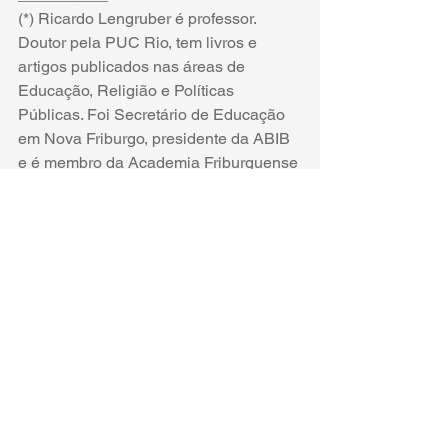
(*) Ricardo Lengruber é professor. 
Doutor pela PUC Rio, tem livros e 
artigos publicados nas áreas de 
Educação, Religião e Políticas 
Públicas. Foi Secretário de Educação 
em Nova Friburgo, presidente da ABIB 
e é membro da Academia Friburguense 
de Letras. Visite 
www.ricardolengruber.com
https://www.youtube.com/watch?
v=L2GWekHd9HA