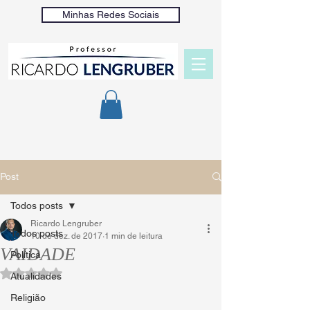
Minhas Redes Sociais
Post
Todos posts
Ricardo Lengruber
Todos posts
10 de dez. de 2017
1 min de leitura
VAIDADE
Política
Avaliado com NaN de 5 estrelas.
Atualidades
Religião