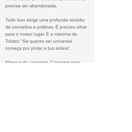
precisa ser abandonada.
Tudo isso exige uma profunda revisão 
de conceitos e práticas. É preciso olhar 
para o nosso lugar. É a máxima do 
Tolstoi: "Se queres ser universal 
começa por pintar a tua aldeia".
Nisso tudo: coragem. Coragem para 
ousar. Coragem para superar o medo. 
Afinal, alerta o Mia Couto: "há quem 
tenha medo que o medo acabe."