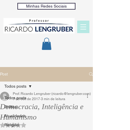
Minhas Redes Sociais
Post
Todos posts
Prof. Ricardo Lengruber (ricardo@lengruber.com)
Todos posts
7 de out. de 2017
3 min de leitura
Democracia, Inteligência e
Política
Humanismo
Atualidades
Religião
Avaliado com NaN de 5 estrelas.