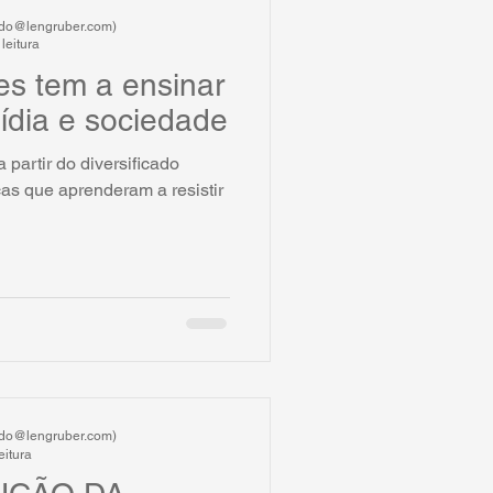
ardo@lengruber.com)
leitura
es tem a ensinar
mídia e sociedade
a partir do diversificado
as que aprenderam a resistir
ardo@lengruber.com)
eitura