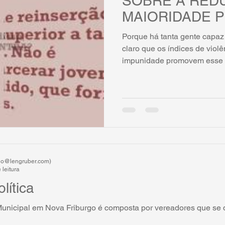
SOBRE A RED
MAIORIDADE 
Porque há tanta gente capaz
claro que os índices de violê
impunidade promovem esse ti
rdo@lengruber.com)
 leitura
lítica
nicipal em Nova Friburgo é composta por vereadores que se 