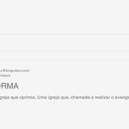
rdo@lengruber.com)
leitura
ORMA
greja que oprimia. Uma igreja que, chamada a realizar o evange