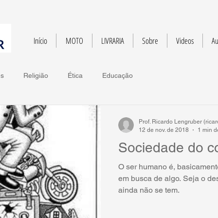
Início
MOTO
LIVRARIA
Sobre
Videos
Au
es
Religião
Ética
Educação
Prof. Ricardo Lengruber (ric
12 de nov. de 2018
1 min de
Sociedade do c
O ser humano é, basicament
em busca de algo. Seja o de
ainda não se tem.