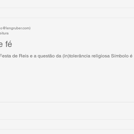
rdo@lengruber.com)
eitura
e fé
Festa de Reis e a questão da (in)tolerância religiosa Símbolo é