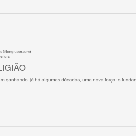
rdo@lengruber.com)
leitura
LIGIÃO
vem ganhando, já há algumas décadas, uma nova força: o fundam