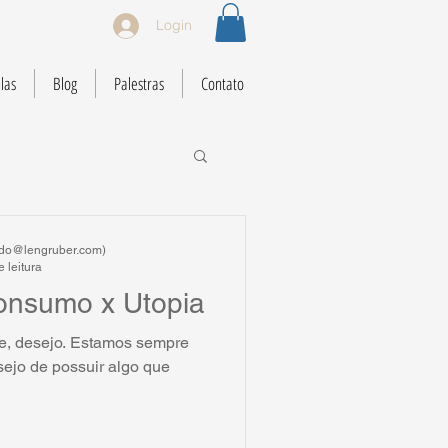
Login
las
Blog
Palestras
Contato
ardo@lengruber.com)
 leitura
onsumo x Utopia
e, desejo. Estamos sempre
sejo de possuir algo que