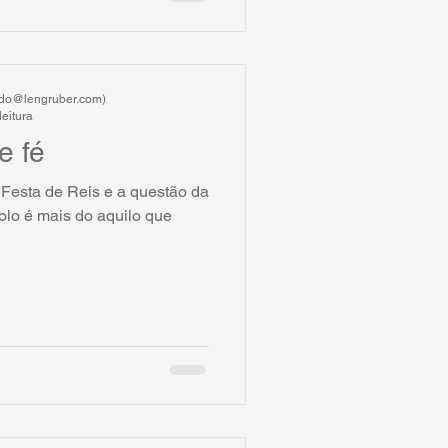
ardo@lengruber.com)
leitura
e fé
 Festa de Reis e a questão da
bolo é mais do aquilo que