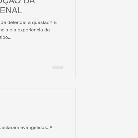
UÇÃO DA
PENAL
 de defender a questão? É
ncia e a experiência da
po...
declaram evangélicos. A