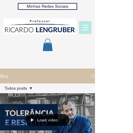
Minhas Redes Sociais
Blog
Todos posts
Todos posts
Política
Atualidades
Load video
Religião
Ética