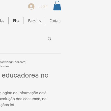
Login
las
Blog
Palestras
Contato
ardo@lengruber.com)
leitura
s educadores no
logias de informação está
volução nos costumes, no
ções int