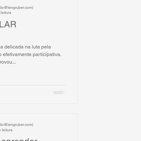
ardo@lengruber.com)
leitura
LAR
 delicada na luta pela
efetivamente participativa.
ovou...
ardo@lengruber.com)
 leitura