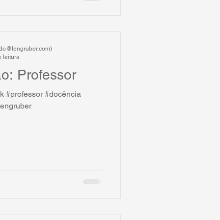
ardo@lengruber.com)
 leitura
ão: Professor
k #professor #docência
lengruber