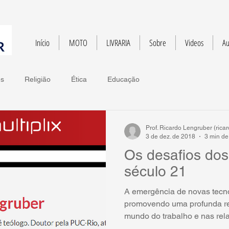
Início
MOTO
LIVRARIA
Sobre
Videos
Au
es
Religião
Ética
Educação
Prof. Ricardo Lengruber (ric
3 de dez. de 2018
3 min de 
Os desafios do
século 21
A emergência de novas tecno
promovendo uma profunda re
mundo do trabalho e nas rela