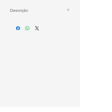
Descrição
Uma história de coragem, amargura 
e amor. Releitura sobre Lc 15 - A 
parábola do Filho Pródigo.