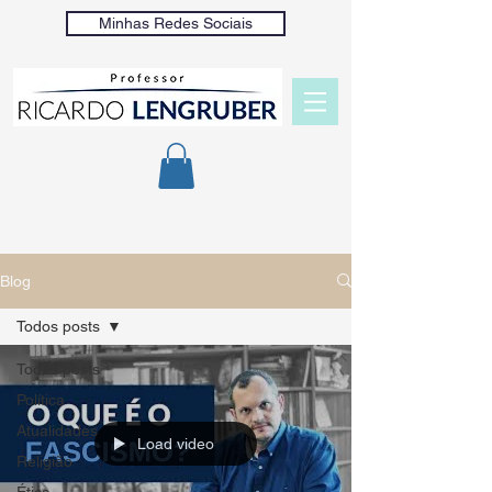
Minhas Redes Sociais
Blog
Todos posts
Todos posts
Política
Atualidades
Load video
Religião
Ética