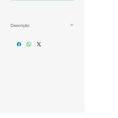
Descrição
O INCESTO NAS LEIS DO LEVÍTICO 
- O tema que permeia o livro é 
relacionado à moralidade sexual e 
ao incesto, às relações familiares e à 
reconstrução do Israel pós-exílico. O 
autor trabalha sob condução 
histórico-social e histórico-traditiva, 
além de analisar comparativamente 
textos bíblicos e textos provenientes 
da antiga Mesopotâmia.