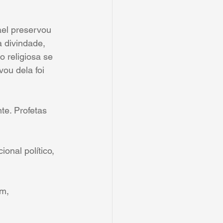
ael preservou 
a divindade, 
 religiosa se 
ou dela foi 
e. Profetas 
ional político, 
am, 