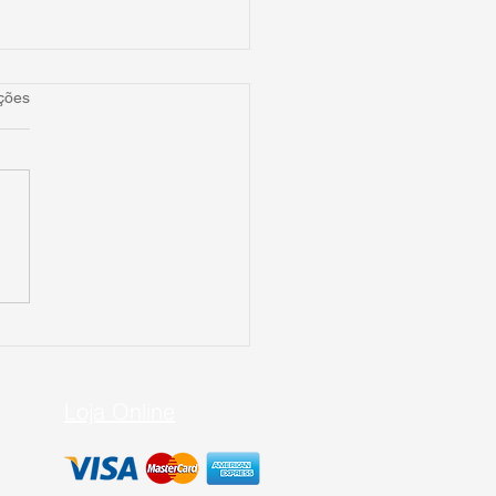
as.
ções
ís (não) precisa de
tas!
Loja Online