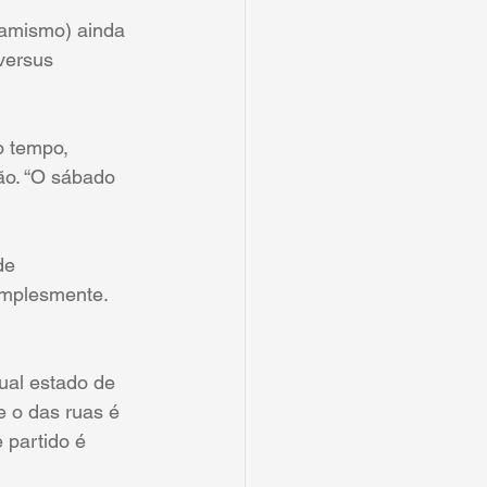
slamismo) ainda 
versus 
o tempo, 
ão. “O sábado 
de 
implesmente. 
ual estado de 
e o das ruas é 
partido é 