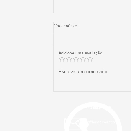
Comentários
Adicione uma avaliação
A vergonha dos tribunais
Escreva um comentário
+55 22
9 9996 1119
ricardo@lengruber.com