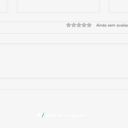
Avaliado com 0 de 5 estrel
Ainda sem avalia
Nada de novo sob o sol
Um pa
profe
© 2017-2018 Ricardo Lengruber - Rio de Janeiro -