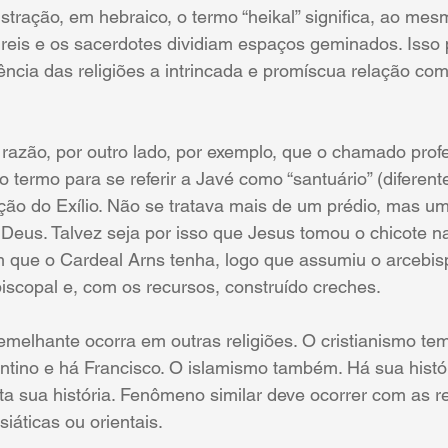
ustração, em hebraico, o termo “heikal” significa, ao me
 reis e os sacerdotes dividiam espaços geminados. Isso
ncia das religiões a intrincada e promíscua relação com
 razão, por outro lado, por exemplo, que o chamado prof
 termo para se referir a Javé como “santuário” (diferent
ção do Exílio. Não se tratava mais de um prédio, mas um
 Deus. Talvez seja por isso que Jesus tomou o chicote n
m que o Cardeal Arns tenha, logo que assumiu o arcebis
iscopal e, com os recursos, construído creches.
emelhante ocorra em outras religiões. O cristianismo t
tino e há Francisco. O islamismo também. Há sua histór
a sua história. Fenômeno similar deve ocorrer com as re
siáticas ou orientais.