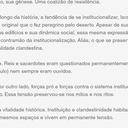
o, sua gênese. Uma coalizão de resistência.
ongo da história, a tendência de se institucionalizar, Isr
 original que o fez peregrino pelo deserto. Apesar de su
s edifícios e sua dinâmica social, essa mesma expressão
contramão da institucionalização. Aliás, o que se preserv
lidade clandestina.
. Reis e sacerdotes eram questionados permanentement
ulo) nem sempre eram ouvidos.
r outro lado, forças pró e forças contra o sistema instituc
o. Essa tensão preservou-se nos mitos e nos ritos.
a vitalidade histórica. Instituição e clandestinidade habit
 mesmos espaços e vivem em permanente tensão.