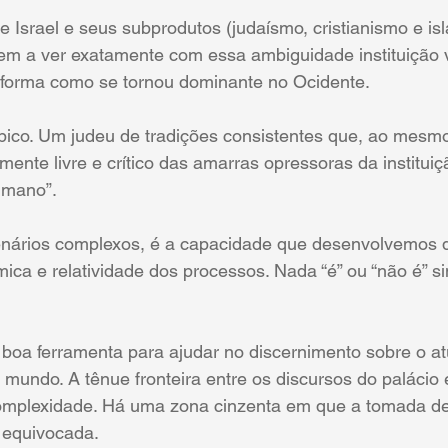
de Israel e seus subprodutos (judaísmo, cristianismo e i
tem a ver exatamente com essa ambiguidade instituição 
a forma como se tornou dominante no Ocidente.
ípico. Um judeu de tradições consistentes que, ao mesm
mente livre e crítico das amarras opressoras da instituiç
humano”.
enários complexos, é a capacidade que desenvolvemos 
ca e relatividade dos processos. Nada “é” ou “não é” s
 boa ferramenta para ajudar no discernimento sobre o at
o mundo. A tênue fronteira entre os discursos do palácio 
omplexidade. Há uma zona cinzenta em que a tomada de 
, equivocada.