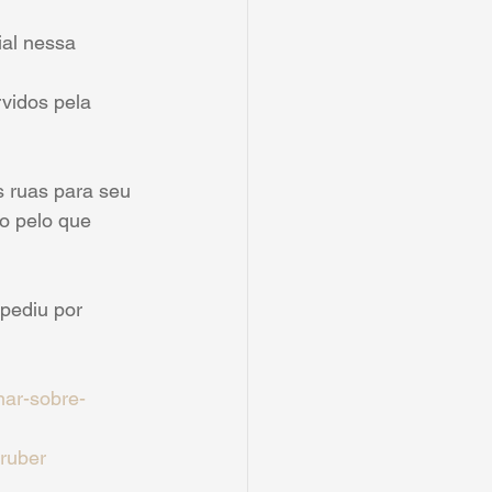
ial nessa 
vidos pela 
s ruas para seu 
o pelo que 
pediu por 
nar-sobre-
gruber