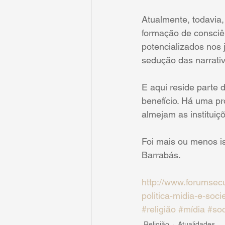
Atualmente, todavia,
formação de consciên
potencializados nos 
sedução das narrativ
E aqui reside parte 
benefício. Há uma p
almejam as instituiç
Foi mais ou menos i
Barrabás.
http://www.forumsec
politica-midia-e-soc
#religião
#mídia
#so
Religião
Atualidades