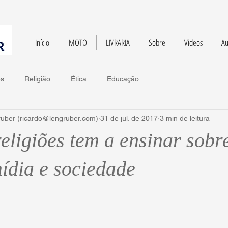
Início
MOTO
LIVRARIA
Sobre
Videos
Au
es
Religião
Ética
Educação
ruber (ricardo@lengruber.com)
31 de jul. de 2017
3 min de leitura
eligiões tem a ensinar sobr
mídia e sociedade
e 5 estrelas.