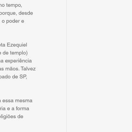
smo tempo, 
 porque, desde 
 o poder e 
eta Ezequiel 
e de templo) 
a experiência 
as mãos. Talvez 
pado de SP, 
em essa mesma 
ia e a forma 
ligiões de 