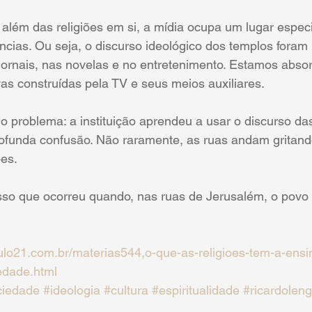
 além das religiões em si, a mídia ocupa um lugar espec
cias. Ou seja, o discurso ideológico dos templos foram 
jornais, nas novelas e no entretenimento. Estamos absor
as construídas pela TV e seus meios auxiliares.
do problema: a instituição aprendeu a usar o discurso da
rofunda confusão. Não raramente, as ruas andam gritand
ões.
sso que ocorreu quando, nas ruas de Jerusalém, o povo 
ulo21.com.br/materias544,o-que-as-religioes-tem-a-ensi
iedade.html
ciedade
#ideologia
#cultura
#espiritualidade
#ricardolen