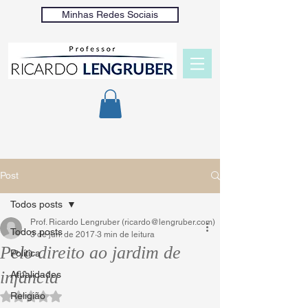
Minhas Redes Sociais
Post
Todos posts
Prof. Ricardo Lengruber (ricardo@lengruber.com)
Todos posts
3 de jun. de 2017
3 min de leitura
Pelo direito ao jardim de
Política
infância
Atualidades
Religião
Avaliado com NaN de 5 estrelas.