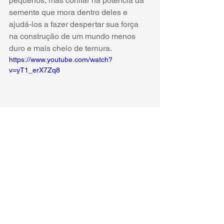
pequenos, mas confiar na potência da 
semente que mora dentro deles e 
ajudá-los a fazer despertar sua força 
na construção de um mundo menos 
duro e mais cheio de ternura.
https://www.youtube.com/watch?
v=yT1_erX7Zq8
#educação
#educaçãoinfantil
#crescimento
#políticaspúblicas
#ricardolengruber
Educação